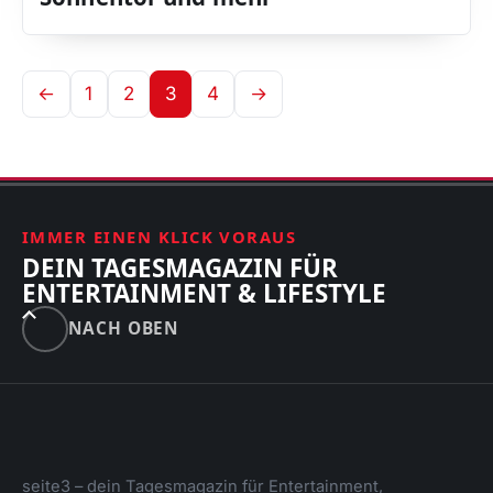
←
1
2
3
4
→
IMMER EINEN KLICK VORAUS
DEIN TAGESMAGAZIN FÜR
ENTERTAINMENT & LIFESTYLE
NACH OBEN
seite3 – dein Tagesmagazin für Entertainment,