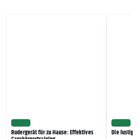
SPORT
SPORT
Rudergerät für zu Hause: Effektives
Die lustigst