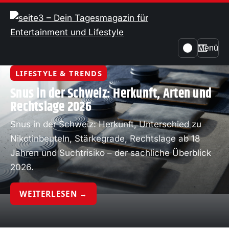
Menü
LIFESTYLE & TRENDS
Snus in der Schweiz: Herkunft, Arten und
Rechtslage 2026
Snus in der Schweiz: Herkunft, Unterschied zu
Nikotinbeuteln, Stärkegrade, Rechtslage ab 18
Jahren und Suchtrisiko – der sachliche Überblick
2026.
WEITERLESEN →