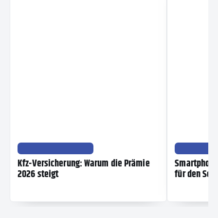
TECHNIK & DIGITAL
TECHNIK &
Kfz-Versicherung: Warum die Prämie
Smartphone 
2026 steigt
für den So