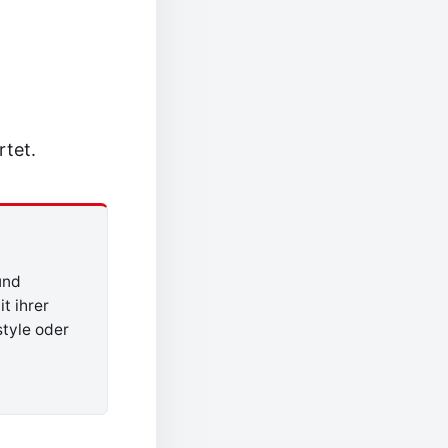
rtet.
und
t ihrer
style oder