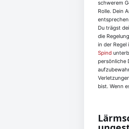
schwerem Ger
Rolle. Dein 
entsprechen
Du trägst de
die Regelung
in der Regel
Spind
unterb
persönliche 
aufzubewahre
Verletzungen
bist. Wenn e
Lärmsc
ungest