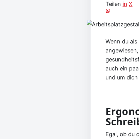
Teilen
in
X
Wenn du als 
angewiesen,
gesundheitsf
auch ein paa
und um dich 
Ergono
Schrei
Egal, ob du 