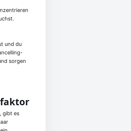
onzentrieren
uchst.
st und du
ncelling-
und sorgen
lfaktor
, gibt es
paar
ein