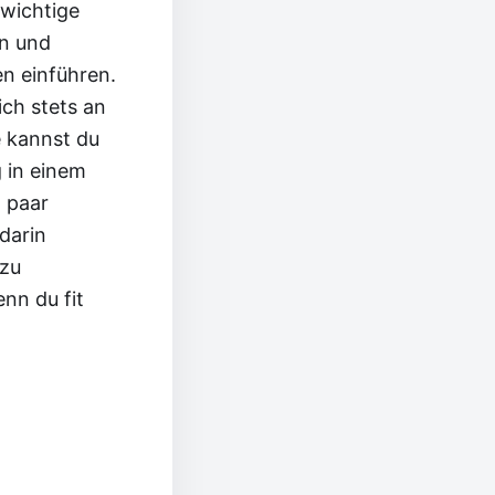
 wichtige
n und
n einführen.
ich stets an
e kannst du
g in einem
n paar
darin
 zu
nn du fit