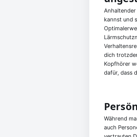
Anhaltender 
kannst und s
Optimalerwei
Lärmschutzm
Verhaltensre
dich trotzde
Kopfhörer we
dafür, dass 
Persön
Während ma
auch Persone
vertrauten D