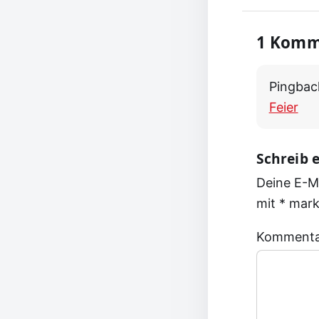
1 Komm
Pingbac
Feier
Schreib
Deine E-Ma
mit
*
mark
Komment