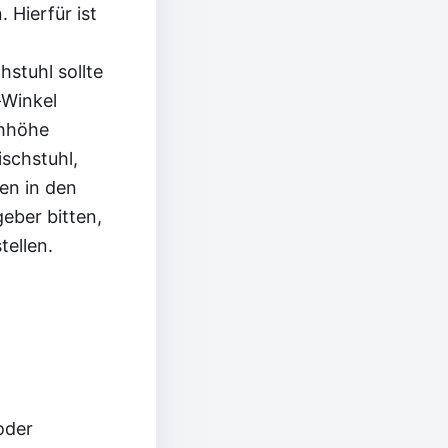
 Hierfür ist
stuhl sollte
-Winkel
chhöhe
ischstuhl,
zen in den
eber bitten,
tellen.
oder