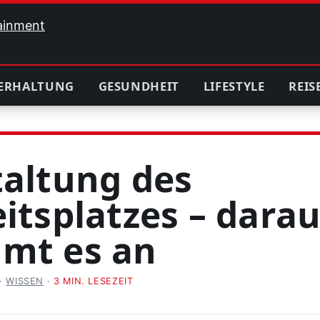
ERHALTUNG
GESUNDHEIT
LIFESTYLE
REIS
altung des
itsplatzes – darau
mt es an
·
WISSEN
·
3 MIN. LESEZEIT