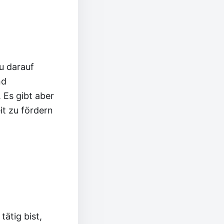
u darauf
nd
 Es gibt aber
it zu fördern
ätig bist,