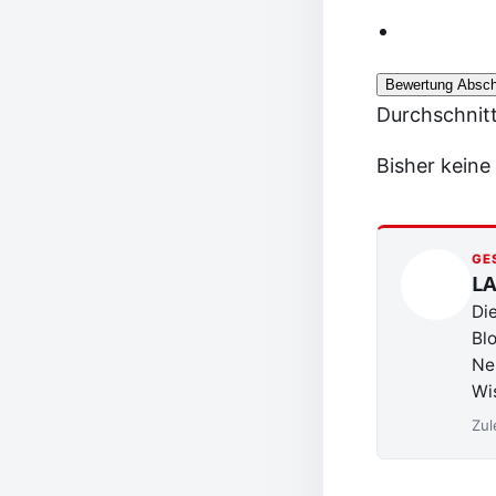
Bewertung Absch
Durchschnit
Bisher keine
GE
L
Die
Blo
Neu
Wis
Zul