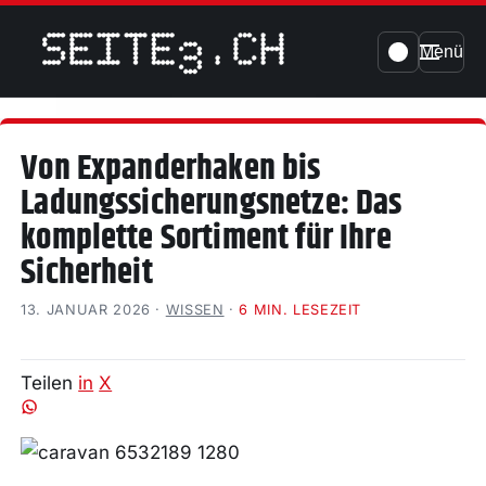
Menü
Von Expanderhaken bis
Ladungssicherungsnetze: Das
komplette Sortiment für Ihre
Sicherheit
13. JANUAR 2026
·
WISSEN
·
6 MIN. LESEZEIT
Teilen
in
X